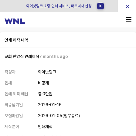
×
와이낫링크 소량 인쇄 서비스, 파트너사 신청
인쇄 제작 내역
교회 찬양집 인쇄제작
7 months ago
작성자
와이낫링크
업체
비공개
인쇄 제작 예산
총
0
만원
최종납기일
2026-01-16
모집마감일
2026-01-05
(
업무종료
)
제작분야
인쇄제작