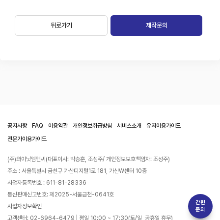
뒤로가기
제작문의
공지사항
FAQ
이용약관
개인정보취급방침
서비스소개
유저이용가이드
전문가이용가이드
(주)와이낫엠앤씨(대표이사: 박승훈, 조성주/ 개인정보보호책임자: 조성주)
주소 : 서울특별시 금천구 가산디지털1로 181, 가산W센터 10층
사업자등록번호 : 611-81-28336
통신판매신고번호: 제2025-서울금천-0641호
간편
사업자정보확인
문의
고객센터: 02-6964-6479 | 평일 10:00 ~ 17:30(토/일, 공휴일 휴무)