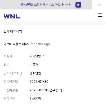
×
와이낫링크 소량 인쇄 서비스, 파트너사 신청
인쇄 제작 내역
아르떼 리플렛 제작
7 months ago
작성자
와이낫링크
업체
비공개
인쇄 제작 예산
총
0
만원
최종납기일
2026-01-30
모집마감일
2026-01-20
(
업무종료
)
제작분야
인쇄제작