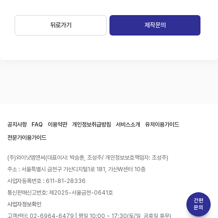
뒤로가기
제작문의
공지사항
FAQ
이용약관
개인정보취급방침
서비스소개
유저이용가이드
전문가이용가이드
(주)와이낫엠앤씨(대표이사: 박승훈, 조성주/ 개인정보보호책임자: 조성주)
주소 : 서울특별시 금천구 가산디지털1로 181, 가산W센터 10층
사업자등록번호 : 611-81-28336
통신판매신고번호: 제2025-서울금천-0641호
간편
사업자정보확인
문의
고객센터: 02-6964-6479 | 평일 10:00 ~ 17:30(토/일, 공휴일 휴무)