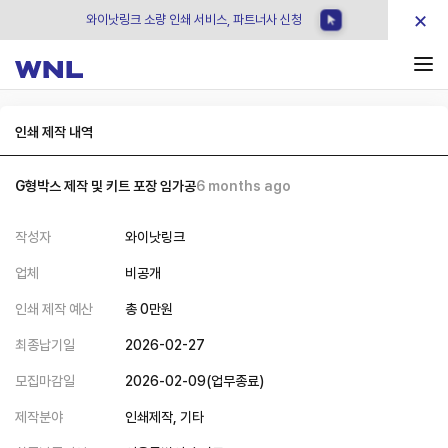
×
와이낫링크 소량 인쇄 서비스, 파트너사 신청
인쇄 제작 내역
G형박스 제작 및 키트 포장 임가공
6 months ago
작성자
와이낫링크
업체
비공개
인쇄 제작 예산
총
0
만원
최종납기일
2026-02-27
모집마감일
2026-02-09
(
업무종료
)
제작분야
인쇄제작,
기타