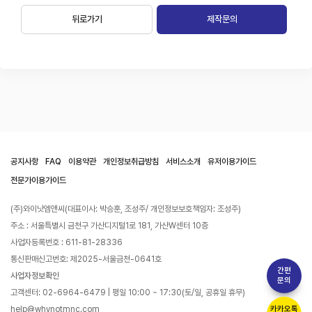
뒤로가기
제작문의
공지사항
FAQ
이용약관
개인정보취급방침
서비스소개
유저이용가이드
전문가이용가이드
(주)와이낫엠앤씨(대표이사: 박승훈, 조성주/ 개인정보보호책임자: 조성주)
주소 : 서울특별시 금천구 가산디지털1로 181, 가산W센터 10층
사업자등록번호 : 611-81-28336
통신판매신고번호: 제2025-서울금천-0641호
간편
사업자정보확인
문의
고객센터: 02-6964-6479 | 평일 10:00 ~ 17:30(토/일, 공휴일 휴무)
help@whynotmnc.com
카카오톡