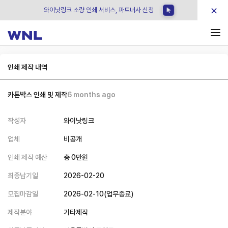
×
와이낫링크 소량 인쇄 서비스, 파트너사 신청
인쇄 제작 내역
카톤박스 인쇄 및 제작
6 months ago
작성자
와이낫링크
업체
비공개
인쇄 제작 예산
총
0
만원
최종납기일
2026-02-20
모집마감일
2026-02-10
(
업무종료
)
제작분야
기타제작