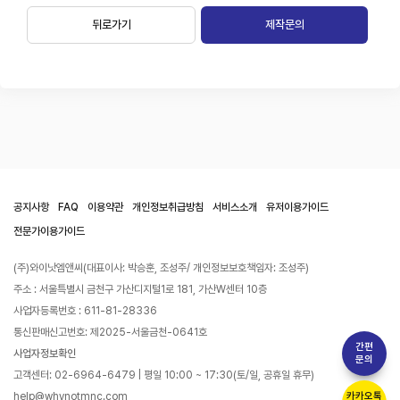
뒤로가기
제작문의
공지사항
FAQ
이용약관
개인정보취급방침
서비스소개
유저이용가이드
전문가이용가이드
(주)와이낫엠앤씨(대표이사: 박승훈, 조성주/ 개인정보보호책임자: 조성주)
주소 : 서울특별시 금천구 가산디지털1로 181, 가산W센터 10층
사업자등록번호 : 611-81-28336
통신판매신고번호: 제2025-서울금천-0641호
간편
사업자정보확인
문의
고객센터: 02-6964-6479 | 평일 10:00 ~ 17:30(토/일, 공휴일 휴무)
help@whynotmnc.com
카카오톡