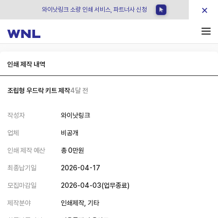
×
와이낫링크 소량 인쇄 서비스, 파트너사 신청
인쇄 제작 내역
조립형 우드락 키트 제작
4달 전
작성자
와이낫링크
업체
비공개
인쇄 제작 예산
총
0
만원
최종납기일
2026-04-17
모집마감일
2026-04-03
(
업무종료
)
제작분야
인쇄제작,
기타