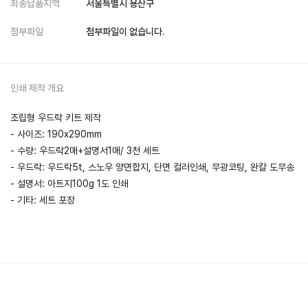
최종납품지역
서울특별시 용산구
첨부파일
첨부파일이 없습니다.
인쇄 제작 개요
조립형 우드락 키트 제작
- 사이즈: 190x290mm
- 수량: 우드락2매+설명서1매/ 3천 세트
- 우드락: 우드락5t, 스노우 양면합지, 단면 컬러인쇄, 무광코팅, 완칼 도무송
- 설명서: 아트지100g 1도 인쇄
- 기타: 세트 포장