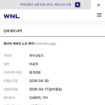
×
와이낫링크 소량 인쇄 서비스, 파트너사 신청
인쇄 제작 내역
패브릭 싸바리 노트 제작
4 months ago
작성자
와이낫링크
업체
비공개
인쇄 제작 예산
총
0
만원
최종납기일
2026-04-30
모집마감일
2026-04-17
(
업무종료
)
제작분야
인쇄제작,
기타