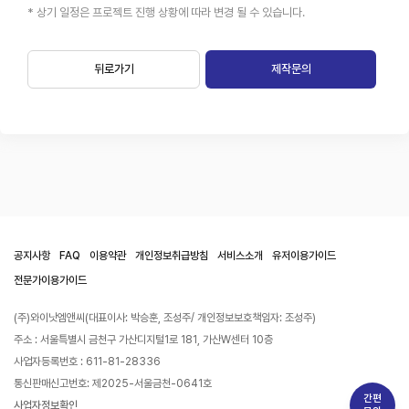
* 상기 일정은 프로젝트 진행 상황에 따라 변경 될 수 있습니다.
뒤로가기
제작문의
공지사항
FAQ
이용약관
개인정보취급방침
서비스소개
유저이용가이드
전문가이용가이드
(주)와이낫엠앤씨(대표이사: 박승훈, 조성주/ 개인정보보호책임자: 조성주)
주소 : 서울특별시 금천구 가산디지털1로 181, 가산W센터 10층
사업자등록번호 : 611-81-28336
통신판매신고번호: 제2025-서울금천-0641호
간편
사업자정보확인