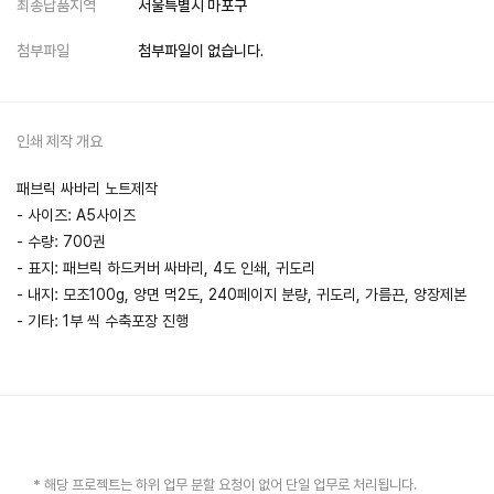
최종납품지역
서울특별시 마포구
첨부파일
첨부파일이 없습니다.
인쇄 제작 개요
패브릭 싸바리 노트제작
- 사이즈: A5사이즈
- 수량: 700권
- 표지: 패브릭 하드커버 싸바리, 4도 인쇄, 귀도리
- 내지: 모조100g, 양면 먹2도, 240페이지 분량, 귀도리, 가름끈, 양장제본
- 기타: 1부 씩 수축포장 진행
* 해당 프로젝트는 하위 업무 분할 요청이 없어 단일 업무로 처리됩니다.