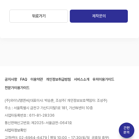
뒤로가기
제작문의
공지사항
FAQ
이용약관
개인정보취급방침
서비스소개
유저이용가이드
전문가이용가이드
(주)와이낫엠앤씨(대표이사: 박승훈, 조성주/ 개인정보보호책임자: 조성주)
주소 : 서울특별시 금천구 가산디지털1로 181, 가산W센터 10층
사업자등록번호 : 611-81-28336
통신판매신고번호: 제2025-서울금천-0641호
간편
사업자정보확인
문의
고객센터: 02-6964-6479 | 평일 10:00 ~ 17:30(토/일, 공휴일 휴무)