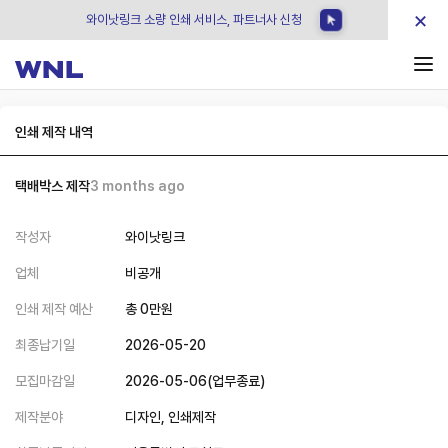
×
와이낫링크 소량 인쇄 서비스, 파트너사 신청
인쇄 제작 내역
택배박스 제작
3 months ago
작성자
와이낫링크
업체
비공개
인쇄 제작 예산
총
0
만원
최종납기일
2026-05-20
모집마감일
2026-05-06
(
업무종료
)
제작분야
디자인,
인쇄제작