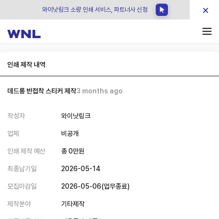
×
와이낫링크 소량 인쇄 서비스, 파트너사 신청
인쇄 제작 내역
데드롱 반접착 스티커 제작
3 months ago
작성자
와이낫링크
업체
비공개
인쇄 제작 예산
총
0
만원
최종납기일
2026-05-14
모집마감일
2026-05-06
(
업무종료
)
제작분야
기타제작