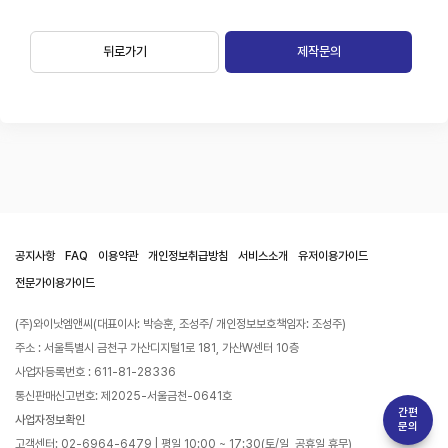
뒤로가기
제작문의
공지사항
FAQ
이용약관
개인정보취급방침
서비스소개
유저이용가이드
전문가이용가이드
(주)와이낫엠앤씨(대표이사: 박승훈, 조성주/ 개인정보보호책임자: 조성주)
주소 : 서울특별시 금천구 가산디지털1로 181, 가산W센터 10층
사업자등록번호 : 611-81-28336
통신판매신고번호: 제2025-서울금천-0641호
간편
사업자정보확인
문의
고객센터: 02-6964-6479 | 평일 10:00 ~ 17:30(토/일, 공휴일 휴무)