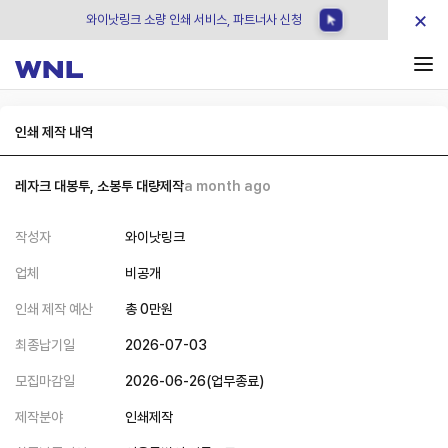
×
와이낫링크 소량 인쇄 서비스, 파트너사 신청
인쇄 제작 내역
레자크 대봉투, 소봉투 대량제작
a month ago
작성자
와이낫링크
업체
비공개
인쇄 제작 예산
총
0
만원
최종납기일
2026-07-03
모집마감일
2026-06-26
(
업무종료
)
제작분야
인쇄제작