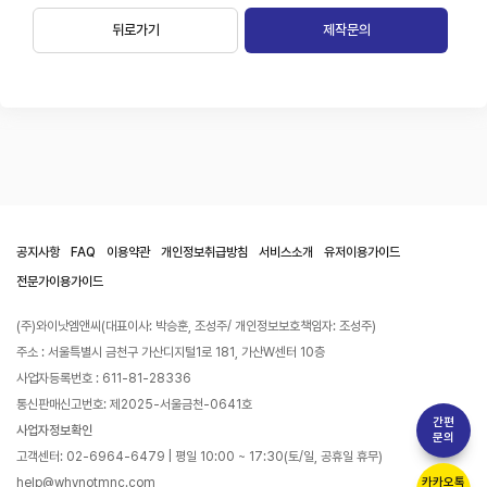
뒤로가기
제작문의
공지사항
FAQ
이용약관
개인정보취급방침
서비스소개
유저이용가이드
전문가이용가이드
(주)와이낫엠앤씨(대표이사: 박승훈, 조성주/ 개인정보보호책임자: 조성주)
주소 : 서울특별시 금천구 가산디지털1로 181, 가산W센터 10층
사업자등록번호 : 611-81-28336
통신판매신고번호: 제2025-서울금천-0641호
간편
사업자정보확인
문의
고객센터: 02-6964-6479 | 평일 10:00 ~ 17:30(토/일, 공휴일 휴무)
help@whynotmnc.com
카카오톡