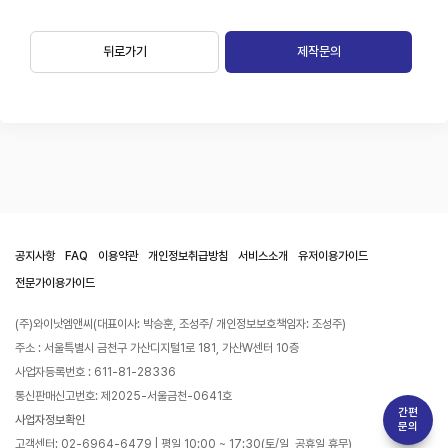
뒤로가기
제작문의
공지사항
FAQ
이용약관
개인정보취급방침
서비스소개
유저이용가이드
전문가이용가이드
(주)와이낫엠앤씨(대표이사: 박승훈, 조성주/ 개인정보보호책임자: 조성주)
주소 : 서울특별시 금천구 가산디지털1로 181, 가산W센터 10층
사업자등록번호 : 611-81-28336
통신판매신고번호: 제2025-서울금천-0641호
간편
사업자정보확인
문의
고객센터: 02-6964-6479 | 평일 10:00 ~ 17:30(토/일, 공휴일 휴무)