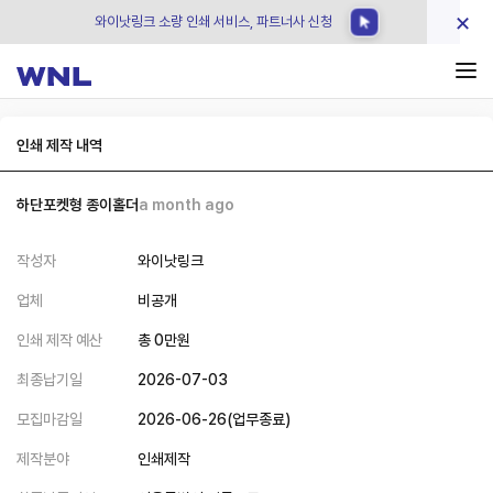
×
와이낫링크 디지털인쇄, 실사출력 파트너사 모집중
와이낫링크 소량 인쇄 서비스, 파트너사 신청
인쇄 제작 내역
하단포켓형 종이홀더
a month ago
작성자
와이낫링크
업체
비공개
인쇄 제작 예산
총
0
만원
최종납기일
2026-07-03
모집마감일
2026-06-26
(
업무종료
)
제작분야
인쇄제작