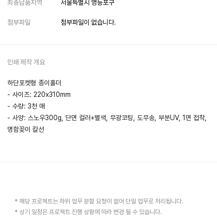
최종납품지역
서울특별시 영등포구
첨부파일
첨부파일이 없습니다.
인쇄 제작 개요
하단포켓형 종이홀더
- 사이즈: 220x310mm
- 수량: 3천 매
- 사양: 스노우300g, 단면 컬러+별색, 무광코팅, 도무송, 부분UV, 1면 접착,
명함꽂이 칼선
* 해당 프로젝트는 하위 업무 분할 요청이 없어 단일 업무로 처리됩니다.
* 상기 일정은 프로젝트 진행 상황에 따라 변경 될 수 있습니다.