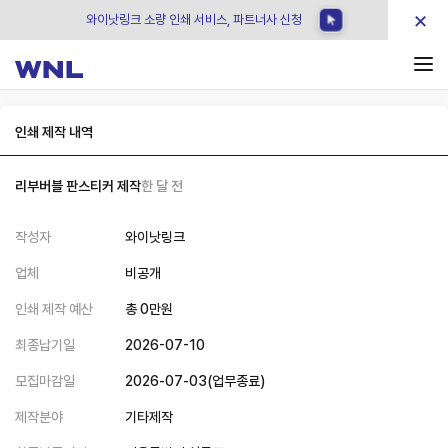
×
와이낫링크 소량 인쇄 서비스, 파트너사 신청
인쇄 제작 내역
리부버블 판스티커 제작
한 달 전
작성자
와이낫링크
업체
비공개
인쇄 제작 예산
총
0
만원
최종납기일
2026-07-10
모집마감일
2026-07-03
(
업무종료
)
제작분야
기타제작