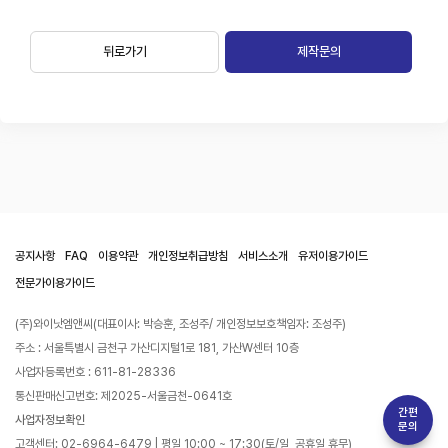
뒤로가기
제작문의
공지사항
FAQ
이용약관
개인정보취급방침
서비스소개
유저이용가이드
전문가이용가이드
(주)와이낫엠앤씨(대표이사: 박승훈, 조성주/ 개인정보보호책임자: 조성주)
주소 : 서울특별시 금천구 가산디지털1로 181, 가산W센터 10층
사업자등록번호 : 611-81-28336
통신판매신고번호: 제2025-서울금천-0641호
간편
사업자정보확인
문의
고객센터: 02-6964-6479 | 평일 10:00 ~ 17:30(토/일, 공휴일 휴무)