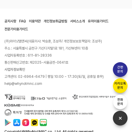
공지사항
FAQ
이용약관
개인정보취급방침
서비스소개
유저이용가이드
전문가이용가이드
(주)와이낫엠앤씨(대표이사: 박승훈, 조성주/ 개인정보보호책임자: 조성주)
주소 : 서울특별시 금천구 가산디지털1로 181, 가산W센터 10층
사업자등록번호 : 611-81-28336
통신판매신고번호: 제2025-서울금천-0641호
간편
사업자정보확인
문의
고객센터: 02-6964-6479 | 평일 10:00 ~ 17:30(토/일, 공휴일 휴무)
help@whynotmnc.com
카카오톡
문의
전화
문의
Copyright@WhyNotM&C co., Ltd. All rights reserved