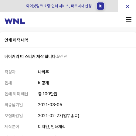
×
와이낫링크 소량 인쇄 서비스, 파트너사 신청
인쇄 제작 내역
베이커리 띠 스티커 제작 합니다.
5년 전
작성자
나희주
업체
비공개
인쇄 제작 예산
총
100
만원
최종납기일
2021-03-05
모집마감일
2021-02-27
(
업무종료
)
제작분야
디자인,
인쇄제작