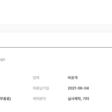
ago
업체
비공개
최종납기일
2021-06-04
무종료
)
제작분야
실사제작,
기타