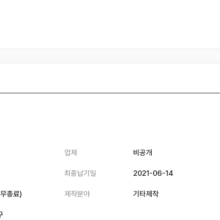
업체
비공개
최종납기일
2021-06-14
업무종료
)
제작분야
기타제작
구