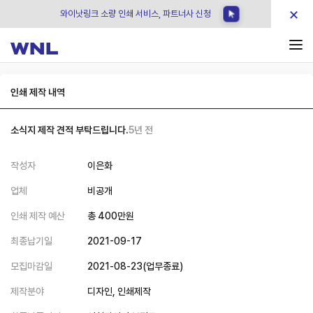
×
와이낫링크 소량 인쇄 서비스, 파트너사 신청
인쇄 제작 내역
소식지 제작 견적 부탁드립니다.
5년 전
작성자
이은화
업체
비공개
인쇄 제작 예산
총
400
만원
최종납기일
2021-09-17
모집마감일
2021-08-23
(
업무종료
)
제작분야
디자인,
인쇄제작