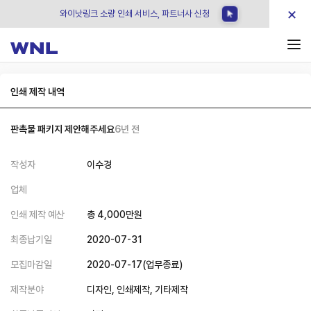
×
와이낫링크 소량 인쇄 서비스, 파트너사 신청
인쇄 제작 내역
판촉물 패키지 제안해주세요
6년 전
작성자
이수경
업체
인쇄 제작 예산
총
4,000
만원
최종납기일
2020-07-31
모집마감일
2020-07-17
(
업무종료
)
제작분야
디자인,
인쇄제작,
기타제작