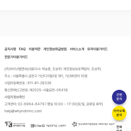
공지사항
FAQ
이용약관
개인정보취급방침
서비스소개
유저이용가이드
전문가이용가이드
(주)와이낫엠앤씨(대표이사: 박승훈, 조성주/ 개인정보보호책임자: 조성주)
주소 : 서울특별시 금천구 가산디지털1로 181, 가산W센터 10층
사업자등록번호 : 611-81-28336
통신판매신고번호: 제2025-서울금천-0641호
간편
사업자정보확인
문의
고객센터: 02-6964-6479 | 평일 10:00 ~ 17:30(토/일, 공휴일 휴무)
help@whynotmnc.com
카카오톡
문의
전화