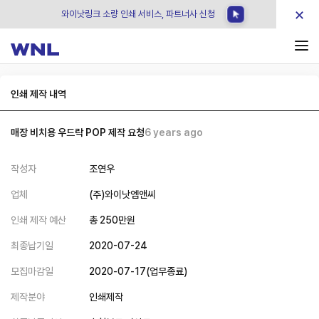
×
와이낫링크 소량 인쇄 서비스, 파트너사 신청
인쇄 제작 내역
매장 비치용 우드락 POP 제작 요청
6 years ago
작성자
조연우
업체
(주)와이낫엠앤씨
인쇄 제작 예산
총
250
만원
최종납기일
2020-07-24
모집마감일
2020-07-17
(
업무종료
)
제작분야
인쇄제작