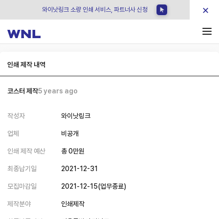
×
와이낫링크 소량 인쇄 서비스, 파트너사 신청
인쇄 제작 내역
코스터 제작
5 years ago
작성자
와이낫링크
업체
비공개
인쇄 제작 예산
총
0
만원
최종납기일
2021-12-31
모집마감일
2021-12-15
(
업무종료
)
제작분야
인쇄제작