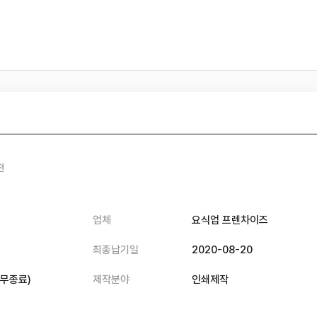
전
업체
요식업 프렌차이즈
최종납기일
2020-08-20
무종료
)
제작분야
인쇄제작