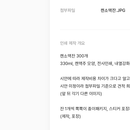
첨부파일
캔소맥잔.JPG
인쇄 제작 개요
캔소맥잔 300개
330ml, 캔맥주 모양, 전사인쇄, 내열강
시안에 따라 제작비용 차이가 크다고 알고
시안 미정이라 첨부파일 기준으로 견적 
(앞 뒤 각기 다른 이미지)
잔 1개씩 뽁뽁이 종이패키지, 스티커 포
(제작, 포장)