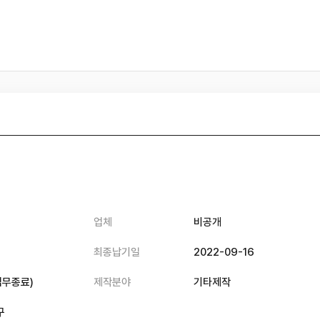
업체
비공개
최종납기일
2022-09-16
업무종료
)
제작분야
기타제작
구