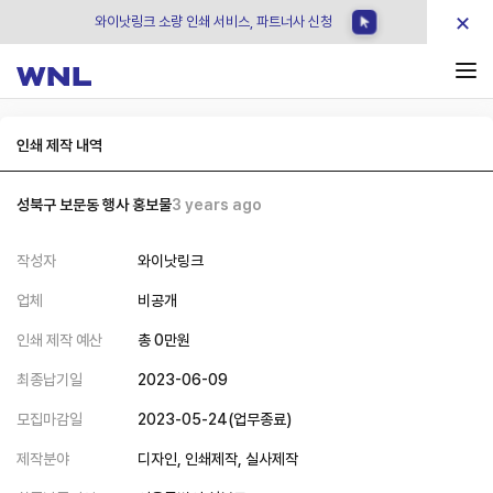
×
와이낫링크 소량 인쇄 서비스, 파트너사 신청
인쇄 제작 내역
성북구 보문동 행사 홍보물
3 years ago
작성자
와이낫링크
업체
비공개
인쇄 제작 예산
총
0
만원
최종납기일
2023-06-09
모집마감일
2023-05-24
(
업무종료
)
제작분야
디자인,
인쇄제작,
실사제작