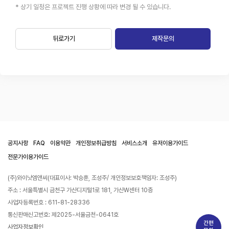
* 상기 일정은 프로젝트 진행 상황에 따라 변경 될 수 있습니다.
뒤로가기
제작문의
공지사항
FAQ
이용약관
개인정보취급방침
서비스소개
유저이용가이드
전문가이용가이드
(주)와이낫엠앤씨(대표이사: 박승훈, 조성주/ 개인정보보호책임자: 조성주)
주소 : 서울특별시 금천구 가산디지털1로 181, 가산W센터 10층
사업자등록번호 : 611-81-28336
통신판매신고번호: 제2025-서울금천-0641호
간편
사업자정보확인