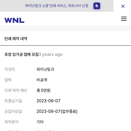
×
와이낫링크 소량 인쇄 서비스, 파트너사 신청
인쇄 제작 내역
포장 임가공 업체 모집
3 years ago
작성자
와이낫링크
업체
비공개
인쇄 제작 예산
총
0
만원
최종납기일
2023-09-07
모집마감일
2023-09-07
(
업무종료
)
제작분야
기타