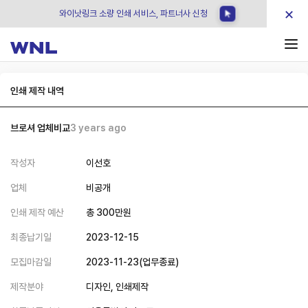
×
와이낫링크 소량 인쇄 서비스, 파트너사 신청
인쇄 제작 내역
브로셔 업체비교
3 years ago
작성자
이선호
업체
비공개
인쇄 제작 예산
총
300
만원
최종납기일
2023-12-15
모집마감일
2023-11-23
(
업무종료
)
제작분야
디자인,
인쇄제작