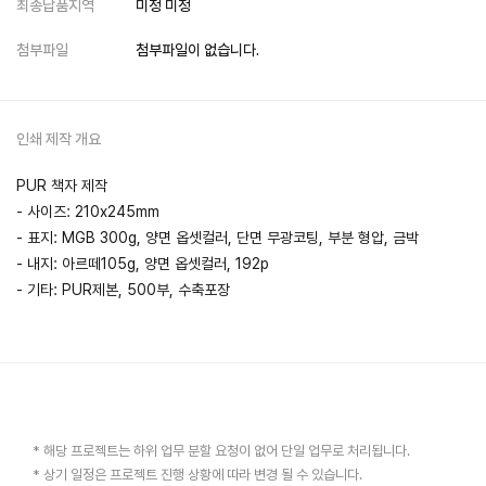
최종납품지역
미정 미정
첨부파일
첨부파일이 없습니다.
인쇄 제작 개요
PUR 책자 제작
- 사이즈: 210x245mm
- 표지: MGB 300g, 양면 옵셋컬러, 단면 무광코팅, 부분 형압, 금박
- 내지: 아르떼105g, 양면 옵셋컬러, 192p
- 기타: PUR제본, 500부, 수축포장
* 해당 프로젝트는 하위 업무 분할 요청이 없어 단일 업무로 처리됩니다.
* 상기 일정은 프로젝트 진행 상황에 따라 변경 될 수 있습니다.