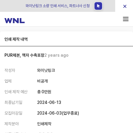
×
와이낫링크 소량 인쇄 서비스, 파트너사 신청
인쇄 제작 내역
PUR제본, 책자 수축포장
2 years ago
작성자
와이낫링크
업체
비공개
인쇄 제작 예산
총
0
만원
최종납기일
2024-06-13
모집마감일
2024-06-03
(
업무종료
)
제작분야
인쇄제작