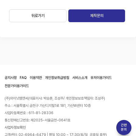
뒤로가기
제작문의
공지사항
FAQ
이용약관
개인정보취급방침
서비스소개
유저이용가이드
전문가이용가이드
(주)와이낫엠앤씨(대표이사: 박승훈, 조성주/ 개인정보보호책임자: 조성주)
주소 : 서울특별시 금천구 가산디지털1로 181, 가산W센터 10층
사업자등록번호 : 611-81-28336
통신판매신고번호: 제2025-서울금천-0641호
간편
사업자정보확인
문의
고객센터: 02-6964-6479 | 평일 10:00 ~ 17:30(토/일, 공휴일 휴무)