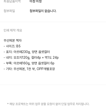
최종납품지역
미정 미정
첨부파일
첨부파일이 없습니다.
인쇄 제작 개요
무선제본 책자
- 사이즈: B5
- 표지: 아르떼230g, 양면 옵셋컬러
- 내지: 모조지120g, 컬러4p + 먹1도 24p
- 부록: 아르떼160g, 양면 옵셋컬러 6p
- 기타: 무선제본, 1천 부, OPP개별포장
* 해당 프로젝트는 하위 업무 분할 요청이 없어 단일 업무로 처리됩니다.