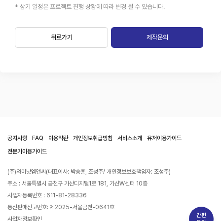
* 상기 일정은 프로젝트 진행 상황에 따라 변경 될 수 있습니다.
뒤로가기
제작문의
공지사항
FAQ
이용약관
개인정보취급방침
서비스소개
유저이용가이드
전문가이용가이드
(주)와이낫엠앤씨(대표이사: 박승훈, 조성주/ 개인정보보호책임자: 조성주)
주소 : 서울특별시 금천구 가산디지털1로 181, 가산W센터 10층
사업자등록번호 : 611-81-28336
통신판매신고번호: 제2025-서울금천-0641호
간편
사업자정보확인