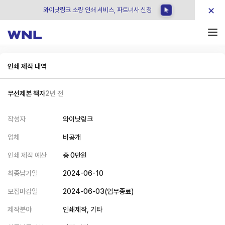
×
와이낫링크 소량 인쇄 서비스, 파트너사 신청
인쇄 제작 내역
무선제본 책자
2년 전
작성자
와이낫링크
업체
비공개
인쇄 제작 예산
총
0
만원
최종납기일
2024-06-10
모집마감일
2024-06-03
(
업무종료
)
제작분야
인쇄제작,
기타