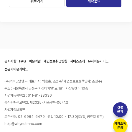
뒤로가기
제작문의
공지사항
FAQ
이용약관
개인정보취급방침
서비스소개
유저이용가이드
전문가이용가이드
(주)와이낫엠앤씨(대표이사: 박승훈, 조성주/ 개인정보보호책임자: 조성주)
주소 : 서울특별시 금천구 가산디지털1로 181, 가산W센터 10층
사업자등록번호 : 611-81-28336
통신판매신고번호: 제2025-서울금천-0641호
간편
사업자정보확인
문의
고객센터: 02-6964-6479 | 평일 10:00 ~ 17:30(토/일, 공휴일 휴무)
help@whynotmnc.com
카카오톡
문의