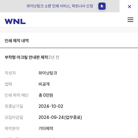
×
와이낫링크 소량 인쇄 서비스, 파트너사 신청
인쇄 제작 내역
부착형 아크릴 안내판 제작
2년 전
작성자
와이낫링크
업체
비공개
인쇄 제작 예산
총
0
만원
최종납기일
2024-10-02
모집마감일
2024-09-24
(
업무종료
)
제작분야
기타제작